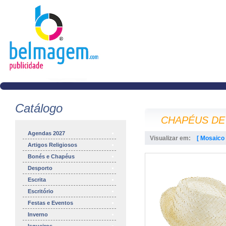
Catálogo
CHAPÉUS DE
Agendas 2027
Visualizar em:
[ Mosaico 
Artigos Religiosos
Bonés e Chapéus
Desporto
Escrita
Escritório
Festas e Eventos
Inverno