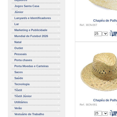
Isqueiros
Jogos Santa Casa
Júnior
Lanyards e Identificadores
Chapéu de Palh
Lar
Ref.: BCN-067
Marketing e Publicidade
Mundial de Futebol 2026
Natal
Outlet
Pessoais
Porta chaves
Porta Moedas e Carteiras
Sacos
Saúde
Tecnologia
Têxtil
Têxtil Júnior
Chapéu de Palh
Utilitários
Ref.: BCN-061
Verão
Vestuário de Trabalho