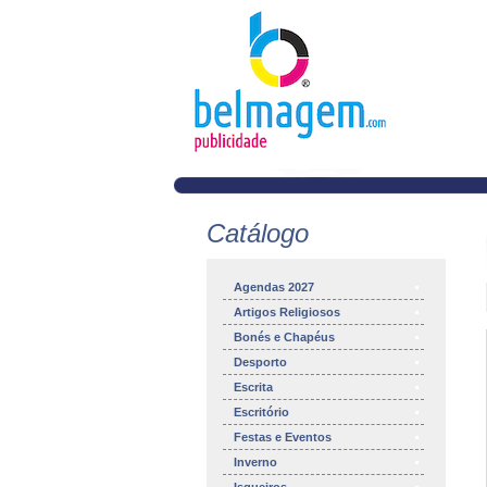
Catálogo
Agendas 2027
Artigos Religiosos
Bonés e Chapéus
Desporto
Escrita
Escritório
Festas e Eventos
Inverno