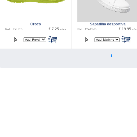
Crocs
Sapatilha desportiva
€ 7.25
€ 19.95
Ref.: LYLES
s/iva
Ref.: OWENS
s/i
1