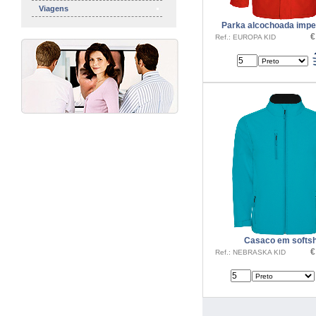
Viagens
Parka alcochoada imp
€
Ref.: EUROPA KID
Casaco em softsh
€
Ref.: NEBRASKA KID