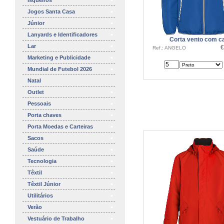
Isqueiros
Jogos Santa Casa
Júnior
Lanyards e Identificadores
Corta vento com c
Lar
€
Ref.: ANGELO
Marketing e Publicidade
Mundial de Futebol 2026
Natal
Outlet
Pessoais
Porta chaves
Porta Moedas e Carteiras
Sacos
Saúde
Tecnologia
Têxtil
Têxtil Júnior
Utilitários
Verão
Vestuário de Trabalho