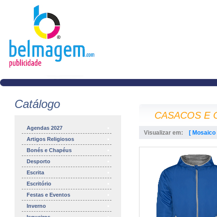
Catálogo
CASACOS E C
Agendas 2027
Visualizar em:
[ Mosaico 
Artigos Religiosos
Bonés e Chapéus
Desporto
Escrita
Escritório
Festas e Eventos
Inverno