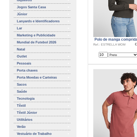
Isqueiros
Jogos Santa Casa
Júnior
Lanyards e Identificadores
Lar
Marketing e Publicidade
Polo de manga comprid
Mundial de Futebol 2026
€
Ref.: ESTRELLA WOM
Natal
Outlet
Pessoais
Porta chaves
Porta Moedas e Carteiras
Sacos
Saúde
Tecnologia
Têxtil
Têxtil Júnior
Utilitários
Verão
Vestuário de Trabalho