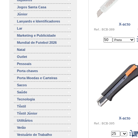
Isqueiros
Jogos Santa Casa
Júnior
Lanyards e Identificadores
X-acto
Lar
Ref.: BCB-389
Marketing e Publicidade
Mundial de Futebol 2026
Natal
Outlet
Pessoais
Porta chaves
Porta Moedas e Carteiras
Sacos
Saúde
Tecnologia
Têxtil
Têxtil Júnior
X-acto
Utilitários
Ref.: BCB-395
Verão
Vestuário de Trabalho