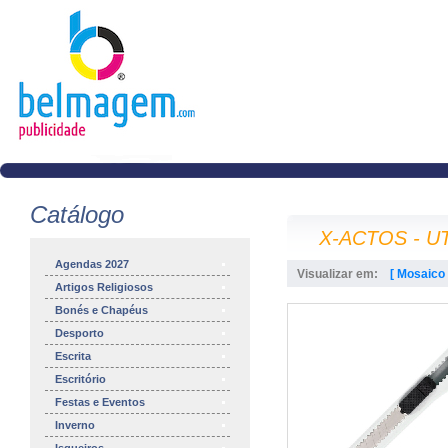
Catálogo
X-ACTOS - U
Agendas 2027
Visualizar em:
[ Mosaico 
Artigos Religiosos
Bonés e Chapéus
Desporto
Escrita
Escritório
Festas e Eventos
Inverno