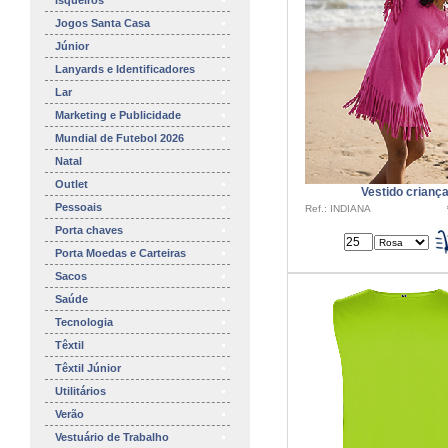
Isqueiros
Jogos Santa Casa
Júnior
Lanyards e Identificadores
Lar
Marketing e Publicidade
Mundial de Futebol 2026
Natal
Outlet
Vestido crianç
Pessoais
Ref.: INDIANA
Porta chaves
Porta Moedas e Carteiras
Sacos
Saúde
Tecnologia
Têxtil
Têxtil Júnior
Utilitários
Verão
Vestuário de Trabalho