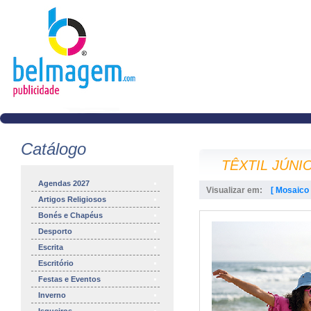
Catálogo
TÊXTIL JÚNI
Agendas 2027
Visualizar em:
[ Mosaico 
Artigos Religiosos
Bonés e Chapéus
Desporto
Escrita
Escritório
Festas e Eventos
Inverno